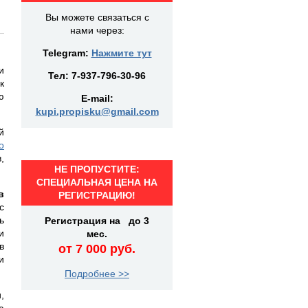
Вы можете связаться с
нами через:
Telegram:
Нажмите тут
и
Тел:
7-937-796-30-96
к
ю
E-mail:
kupi.propisku@gmail.com
й
о
,
НЕ ПРОПУСТИТЕ:
СПЕЦИАЛЬНАЯ ЦЕНА НА
в
РЕГИСТРАЦИЮ!
с
ь
Регистрация на до 3
и
мес.
в
от 7 000 руб.
и
Подробнее >>
,
ю