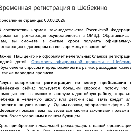
Временная регистрация в Шебекино
Обновление страницы: 03.08.2026
В соответствии нормам законодательства Российской Федераци
временная регистрация осуществляется в ОМВД. Обратившись 
нам, вы сможете в сжатые сроки получить официальну
регистрацию с договором на весь промежуток времени!!
Важно.
Наш центр не оформляет нелегальных бланков регистраци
задней датой.
Стоимость официальной прописки в Шебекин
обусловлена спросом и предложением на рынке, расходами хозяев
а так же периодом прописки.
Услуга оформления
регистрации по месту пребывания 
Шебекино
сейчас пользуется большим спросом, потому что 
помощью нее, вы сможете заполучить достойную работу, отправит
ребенка в желаемую школу или детский сад, взять кредит ил
поставить на учет машину . Одним словом, оформление формы 3 
Шебекино поможет вам пользоваться своими законными правами 
стать более уверенным в вашем будущем.
Срок приобретения
легальной регистрации
в нашей организации
составляет 1-2 дня. Все сложности по подаче и оформлени