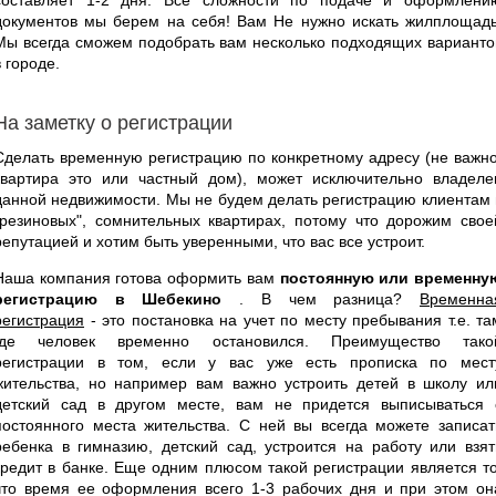
документов мы берем на себя! Вам Не нужно искать жилплощадь
Мы всегда сможем подобрать вам несколько подходящих варианто
в городе.
На заметку о регистрации
Сделать временную регистрацию по конкретному адресу (не важно
квартира это или частный дом), может исключительно владеле
данной недвижимости. Мы не будем делать регистрацию клиентам 
"резиновых", сомнительных квартирах, потому что дорожим свое
репутацией и хотим быть уверенными, что вас все устроит.
Наша компания готова оформить вам
постоянную или временну
регистрацию в Шебекино
. В чем разница?
Временна
регистрация
- это постановка на учет по месту пребывания т.е. та
где человек временно остановился. Преимущество тако
регистрации в том, если у вас уже есть прописка по мест
жительства, но например вам важно устроить детей в школу ил
детский сад в другом месте, вам не придется выписываться 
постоянного места жительства. С ней вы всегда можете записат
ребенка в гимназию, детский сад, устроится на работу или взят
кредит в банке. Еще одним плюсом такой регистрации является то
что время ее оформления всего 1-3 рабочих дня и при этом он