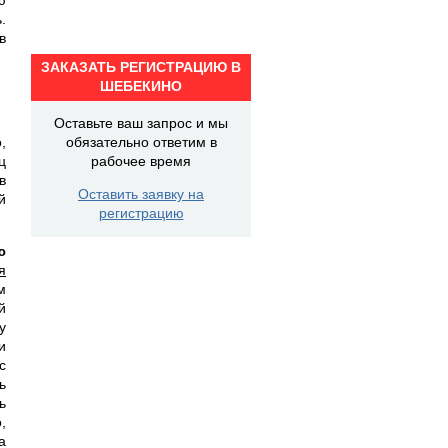
.
в
ЗАКАЗАТЬ РЕГИСТРАЦИЮ В
ШЕБЕКИНО
Оставьте ваш запрос и мы
,
обязательно ответим в
ц
рабочее время
в
Оставить заявку на
й
регистрацию
ю
я
м
й
у
и
с
ь
ь
,
а