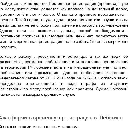
обойдется вам не дорого.
Постоянная регистрация
(прописка) - уче
по месту жительства, делается как правило на длительный перио
времени от 5-и лет и более. Отметка о прописке проставляется 
паспорт. Такой вариант нужен для получения ипотеки, внушительны
кредитов, так же ее спросят при приеме на работу в гос учреждение
Однако, если вы экономите деньги, острой необходимости 
постоянной прописке на сегодняшний день нет, полностью може
заменить временная регистрация, но не забывайте ее своевременн
продлить.
Согласно закону , россияне и иностранцы, а так же люди бе
гражданства, временно работающие или постоянно проживающи
на территории РФ, обязаны встать на миграционный учет по мест
пребывания или проживания. Данное требование изложено 
Федеральном законе от 21.12.2013 года № 376-ФЗ. Согласно закон
определена ответственность в виде штрафа за отсутстви
регистрации по месту пребывания или прописки. Сумма наказани
различается в каждом отдельном случае
Как оформить временную регистрацию в Шебекино
Связаться с нами можно по этим каналам: